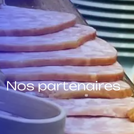
N
o
s
p
a
r
t
e
n
a
i
r
e
s