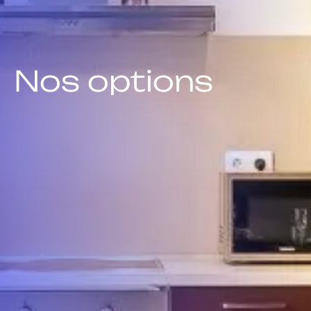
N
o
s
o
p
t
i
o
n
s